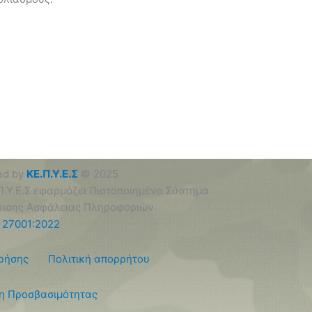
ed by
ΚΕ.Π.Υ.Ε.Σ
©
2025
Π.Υ.Ε.Σ εφαρμόζει Πιστοποιημένο Σύστημα
ρισης Ασφάλειας Πληροφοριών
 27001:2022
ρήσης
Πολιτική απορρήτου
η Προσβασιμότητας