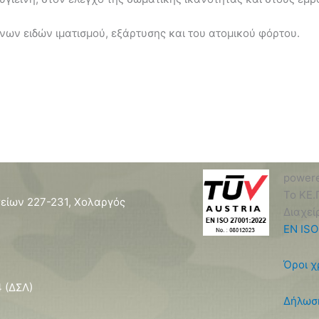
ων ειδών ιματισμού, εξάρτυσης και του ατομικού φόρτου.
power
Το ΚΕ.
είων 227-231, Χολαργός
Διαχεί
EN ISO
Όροι χ
 (ΔΣΛ)
Δήλωσ